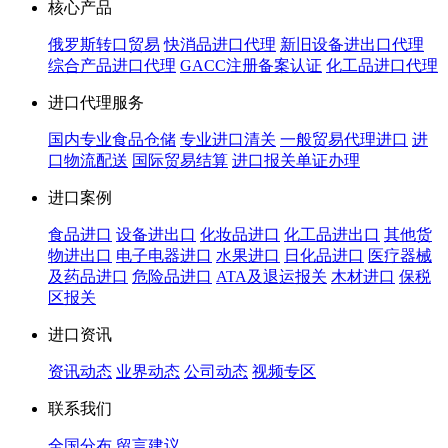
核心产品
俄罗斯转口贸易
快消品进口代理
新旧设备进出口代理
综合产品进口代理
GACC注册备案认证
化工品进口代理
进口代理服务
国内专业食品仓储
专业进口清关
一般贸易代理进口
进
口物流配送
国际贸易结算
进口报关单证办理
进口案例
食品进口
设备进出口
化妆品进口
化工品进出口
其他货
物进出口
电子电器进口
水果进口
日化品进口
医疗器械
及药品进口
危险品进口
ATA及退运报关
木材进口
保税
区报关
进口资讯
资讯动态
业界动态
公司动态
视频专区
联系我们
全国分布
留言建议