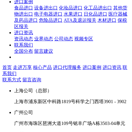
进口案例
食品进口
设备进出口
化妆品进口
化工品进出口
其他货
物进出口
电子电器进口
水果进口
日化品进口
医疗器械
及药品进口
危险品进口
ATA及退运报关
木材进口
保税
区报关
进口资讯
资讯动态
业界动态
公司动态
视频专区
联系我们
全国分布
留言建议
首页
走进万享
核心产品
进口代理服务
进口案例
进口资讯
联
系我们
联系方式
留言咨询
上海公司（总部）
上海市浦东新区中科路1819号科学之门西塔3901 - 3902
广州公司
广州市海珠区琶洲大道109号铭丰广场A栋3503-04单元