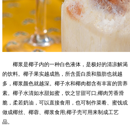
椰浆是椰子内的一种白色液体，是极好的清凉解渴
的饮料。椰子果实越成熟，所含蛋白质和脂肪也就越
多，椰浆颜色就越深。椰子水和椰肉都含有丰富的营养
素。椰子水清如水甜如蜜，饮之甘甜可口;椰肉芳香滑
脆，柔若奶油，可以直接食用，也可制作菜肴、蜜饯或
做成椰丝、椰蓉、椰浆食用;椰子壳可用来制成工艺
品。