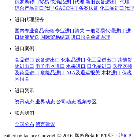
俄罗斯转口贸易
快消品进口代理
新旧设备进出口代理
综合产品进口代理
GACC注册备案认证
化工品进口代理
进口代理服务
国内专业食品仓储
专业进口清关
一般贸易代理进口
进
口物流配送
国际贸易结算
进口报关单证办理
进口案例
食品进口
设备进出口
化妆品进口
化工品进出口
其他货
物进出口
电子电器进口
水果进口
日化品进口
医疗器械
及药品进口
危险品进口
ATA及退运报关
木材进口
保税
区报关
进口资讯
资讯动态
业界动态
公司动态
视频专区
联系我们
全国分布
留言建议
leatherbag factory
Copyright© 2016, 版权所有 ICP/IP证：
沪ICP