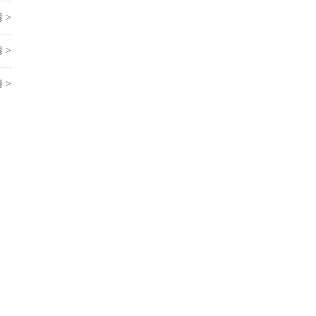
 >
 >
 >