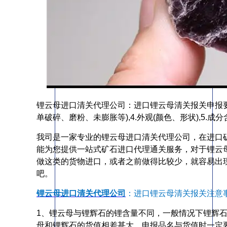
锂云母进口清关代理公司：进口锂云母清关报关申报要素：
单破碎、磨粉、未膨胀等),4.外观(颜色、形状),5.成
我司是一家专业的锂云母进口清关代理公司，在进口
能为您提供一站式矿石进口代理通关服务，对于锂云
做这类的货物进口，或者之前做得比较少，就容易出
吧。
锂云母进口清关代理公司
：进口锂云母清关报关注意
1、锂云母与锂辉石的锂含量不同，一般情况下锂辉
母和锂辉石的货值相差甚大，申报品名与货值时一定