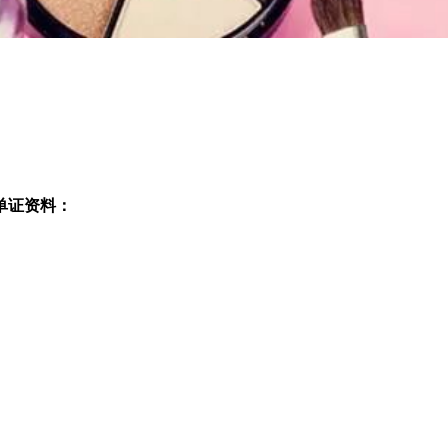
单证资料
：