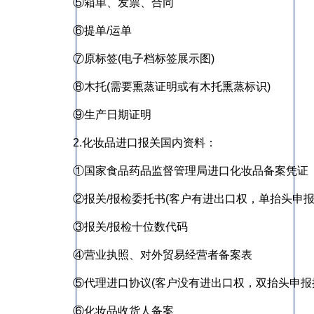
⑤箱单、发票、合同
⑥提单/运单
⑦原标签(电子档标签展示图)
⑧木托(需要熏蒸证明或有木托熏蒸标识)
⑨生产日期证明
2.化妆品进口报关国内资料：
①国家食品药品监督管理局进口化妆品备案凭证
②报关/报检委托书(客户有进出口权，单抬头申报
③报关/报检十位数代码
④营业执照、对外贸易经营者备案表
⑤代理进口协议(客户没有进出口权，双抬头申报
⑥化妆品收货人备案